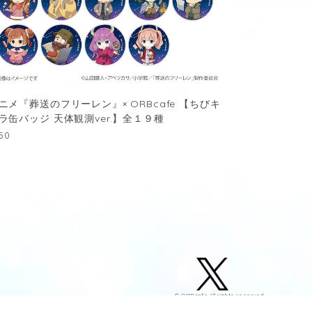
ニメ『葬送のフリーレン』× ORBcafe 【ちびキ
ラ缶バッジ 天体観測ver.】全１９種
50
© ORBcafe All rights reserved.