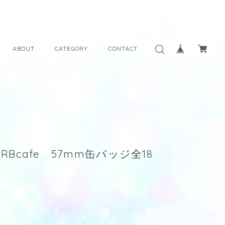
ABOUT
CATEGORY
CONTACT
RBcafe 57mm缶バッジ全18