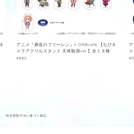
びキ
アニメ『葬送のフリーレン』× ORBcafe 【ちびキ
ア
ャラアクリルスタンド 天体観測ver.】全１９種
ャ
¥880
¥5
ー
特定商取引法に基づく表記