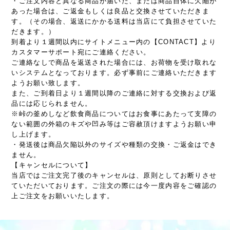
・ご注文内容と異なる商品が届いた、または商品自体に欠陥が
あった場合は、ご返金もしくは良品と交換させていただきま
す。（その場合、返送にかかる送料は当店にて負担させていた
だきます。）
到着より１週間以内にサイトメニュー内の【CONTACT】より
カスタマーサポート宛にご連絡ください。
ご連絡なしで商品を返送された場合には、お荷物を受け取れな
いシステムとなっております。必ず事前にご連絡いただきます
ようお願い致します。
また、ご到着日より１週間以降のご連絡に対する交換および返
品には応じられません。
※峠の釜めしなど飲食商品についてはお食事にあたって支障の
ない範囲の外箱のキズや凹み等はご容赦頂けますようお願い申
し上げます。
・発送後は商品欠陥以外のサイズや種類の交換・ご返金はでき
ません。
【キャンセルについて】
当店ではご注文完了後のキャンセルは、原則としてお断りさせ
ていただいております。ご注文の際には今一度内容をご確認の
上ご注文をお願いいたします。