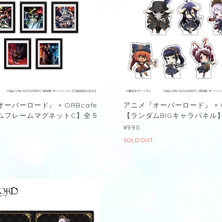
ーバーロード』 × ORBcafe
アニメ『オーバーロード』 × O
ムフレームマグネットC】全５
【ランダムBIGキャラパネル
¥990
SOLD OUT