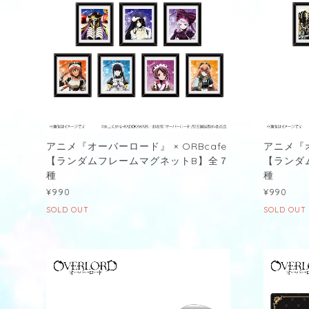
アニメ『オーバーロード』 × ORBcafe
アニメ『オ
【ランダムフレームマグネットB】全７
【ランダ
種
種
¥990
¥990
SOLD OUT
SOLD OUT