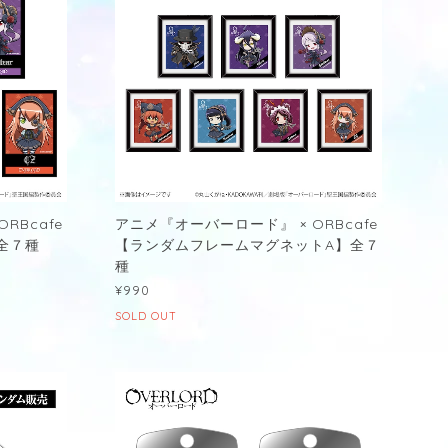
RBcafe
アニメ『オーバーロード』 × ORBcafe
全７種
【ランダムフレームマグネットA】全７
種
¥990
SOLD OUT