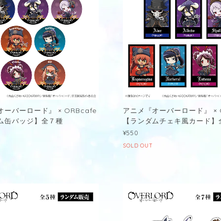
ーバーロード』 × ORBcafe
アニメ『オーバーロード』 × O
缶バッジ】全７種
【ランダムチェキ風カード】
¥550
SOLD OUT