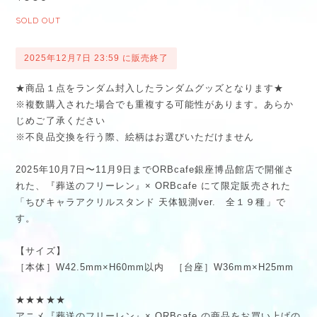
SOLD OUT
2025年12月7日 23:59 に販売終了
★商品１点をランダム封入したランダムグッズとなります★
※複数購入された場合でも重複する可能性があります。あらか
じめご了承ください
※不良品交換を行う際、絵柄はお選びいただけません
2025年10月7日〜11月9日までORBcafe銀座博品館店で開催さ
れた、『葬送のフリーレン』× ORBcafe にて限定販売された
「ちびキャラアクリルスタンド 天体観測ver. 全１９種」で
す。
【サイズ】
［本体］W42.5mm×H60mm以内 ［台座］W36mm×H25mm
★★★★★
アニメ『葬送のフリーレン』× ORBcafe の商品をお買い上げの