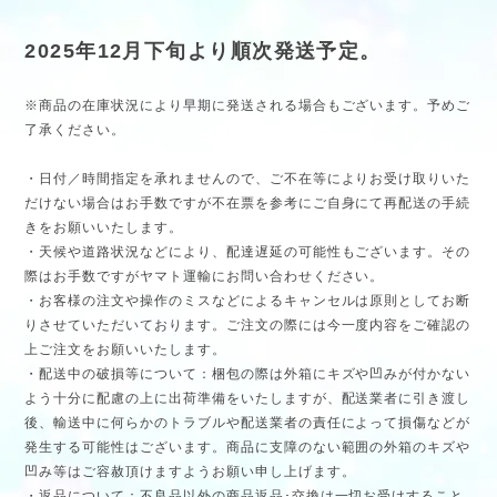
2025年12月下旬より順次発送予定。
※商品の在庫状況により早期に発送される場合もございます。予めご
了承ください。
・日付／時間指定を承れませんので、ご不在等によりお受け取りいた
だけない場合はお手数ですが不在票を参考にご自身にて再配送の手続
きをお願いいたします。
・天候や道路状況などにより、配達遅延の可能性もございます。その
際はお手数ですがヤマト運輸にお問い合わせください。
・お客様の注文や操作のミスなどによるキャンセルは原則としてお断
りさせていただいております。ご注文の際には今一度内容をご確認の
上ご注文をお願いいたします。
・配送中の破損等について：梱包の際は外箱にキズや凹みが付かない
よう十分に配慮の上に出荷準備をいたしますが、配送業者に引き渡し
後、輸送中に何らかのトラブルや配送業者の責任によって損傷などが
発生する可能性はございます。商品に支障のない範囲の外箱のキズや
凹み等はご容赦頂けますようお願い申し上げます。
・返品について：不良品以外の商品返品･交換は一切お受けすること