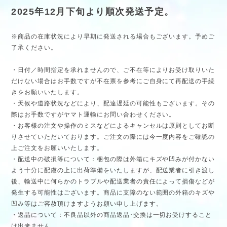
2025年12月下旬より順次発送予定。
※商品の在庫状況により早期に発送される場合もございます。予めご
了承ください。
・日付／時間指定を承れませんので、ご不在等によりお受け取りいた
だけない場合はお手数ですが不在票を参考にご自身にて再配送の手続
きをお願いいたします。
・天候や道路状況などにより、配達遅延の可能性もございます。その
際はお手数ですがヤマト運輸にお問い合わせください。
・お客様の注文や操作のミスなどによるキャンセルは原則としてお断
りさせていただいております。ご注文の際には今一度内容をご確認の
上ご注文をお願いいたします。
・配送中の破損等について：梱包の際は外箱にキズや凹みが付かない
よう十分に配慮の上に出荷準備をいたしますが、配送業者に引き渡し
後、輸送中に何らかのトラブルや配送業者の責任によって損傷などが
発生する可能性はございます。商品に支障のない範囲の外箱のキズや
凹み等はご容赦頂けますようお願い申し上げます。
・返品について：不良品以外の商品返品･交換は一切お受けすること
は出来ません。