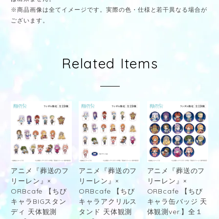
※商品画像は全てイメージです。実際の色・仕様と若干異なる場合が
ございます。
Related Items
アニメ『葬送のフ
アニメ『葬送のフ
アニメ『葬送のフ
リーレン』×
リーレン』×
リーレン』×
ORBcafe 【ちび
ORBcafe 【ちび
ORBcafe 【ちび
キャラBIGスタン
キャラアクリルス
キャラ缶バッジ 天
ディ 天体観測
タンド 天体観測
体観測ver.】全１