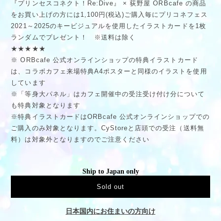
『プリンセスコネクト！Re:Dive』 × 荻野屋 ORBcafe の商品
をお買い上げの方には1,100円(税込)ご購入毎にプリコネフェス
2021～2025のキービジュアルを使用したイラストカードを1枚
ランダムでプレゼント！ ※送料は除く
★★★★★
※ ORBcafe 公式オンラインショップの特典イラストカード
は、コラボカフェ来場特典A4ポスターと同様のイラストを使用
しています
※「等身大パネル」はカフェ開催中の受注受け付け分について
も特典対象となります
※特典イラストカードはORBcafe 公式オンラインショップでの
ご購入のみ対象となります。CyStoreと店頭での受注（送料無
料）は対象外となりますのでご注意ください
Ship to Japan only
Sold out
日本国内にお住まいの方向け