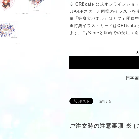
※ ORBcafe 公式オンライン
典A4ポスターと同様のイラストを
※「等身大パネル」はカフェ開催
※特典イラストカードはORBcaf
ます。CyStoreと店頭での受注
S
日本国
通報する
ご注文時の注意事項 ※ 