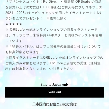
『プリンセスコネクト！Re:Dive』 × 荻野屋 ORBcafe の商品
をお買い上げの方には1,100円(税込)ご購入毎にプリコネフェス
2021～2025のキービジュアルを使用したイラストカードを1枚
ランダムでプレゼント！ ※送料は除く
★★★★★
※ ORBcafe 公式オンラインショップの特典イラストカード
は、コラボカフェ来場特典A4ポスターと同様のイラストを使用
しています
※「等身大パネル」はカフェ開催中の受注受け付け分について
も特典対象となります
※特典イラストカードはORBcafe 公式オンラインショップでの
ご購入のみ対象となります。CyStoreと店頭での受注（送料無
料）は対象外となりますのでご注意ください
Ship to Japan only
Sold out
日本国内にお住まいの方向け