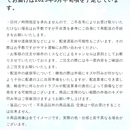
す。
・日付／時間指定を承れませんので、ご不在等によりお受け取りいた
だけない場合はお手数ですが不在票を参考にご自身にて再配送の手続
きをお願いいたします。
・天候や道路状況などにより、配達遅延の可能性もございます。その
際はお手数ですがヤマト運輸にお問い合わせください。
・お客様の注文や操作のミスなどによるキャンセルは原則としてお断
りさせていただいております。ご注文の際には今一度内容をご確認の
上ご注文をお願いいたします。
・配送中の破損等について：梱包の際は外箱にキズや凹みが付かない
よう十分に配慮の上に出荷準備をいたしますが、配送業者に引き渡し
後、輸送中に何らかのトラブルや配送業者の責任によって損傷などが
発生する可能性はございます。商品に支障のない範囲の外箱のキズや
凹み等はご容赦頂けますようお願い申し上げます。
・返品について：不良品以外の商品返品･交換は一切お受けすること
は出来ません。
※商品画像は全てイメージです。実際の色・仕様と若干異なる場合が
ございます。