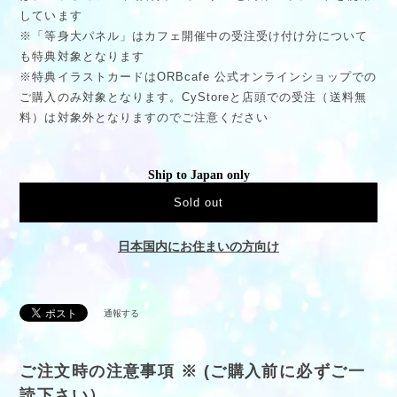
しています
※「等身大パネル」はカフェ開催中の受注受け付け分について
も特典対象となります
※特典イラストカードはORBcafe 公式オンラインショップでの
ご購入のみ対象となります。CyStoreと店頭での受注（送料無
料）は対象外となりますのでご注意ください
Ship to Japan only
Sold out
日本国内にお住まいの方向け
通報する
ご注文時の注意事項 ※ (ご購入前に必ずご一
読下さい）