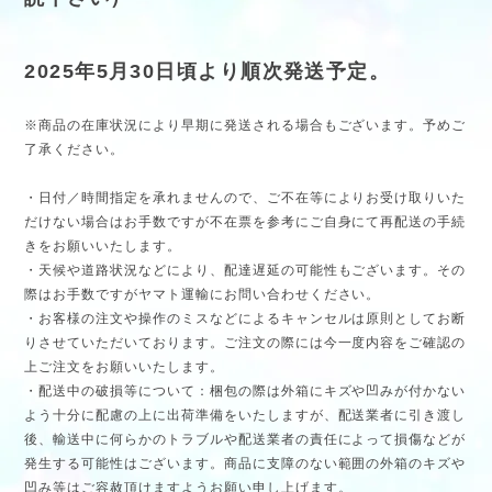
2025年5月30日頃より順次発送予定。
※商品の在庫状況により早期に発送される場合もございます。予めご
了承ください。
・日付／時間指定を承れませんので、ご不在等によりお受け取りいた
だけない場合はお手数ですが不在票を参考にご自身にて再配送の手続
きをお願いいたします。
・天候や道路状況などにより、配達遅延の可能性もございます。その
際はお手数ですがヤマト運輸にお問い合わせください。
・お客様の注文や操作のミスなどによるキャンセルは原則としてお断
りさせていただいております。ご注文の際には今一度内容をご確認の
上ご注文をお願いいたします。
・配送中の破損等について：梱包の際は外箱にキズや凹みが付かない
よう十分に配慮の上に出荷準備をいたしますが、配送業者に引き渡し
後、輸送中に何らかのトラブルや配送業者の責任によって損傷などが
発生する可能性はございます。商品に支障のない範囲の外箱のキズや
凹み等はご容赦頂けますようお願い申し上げます。