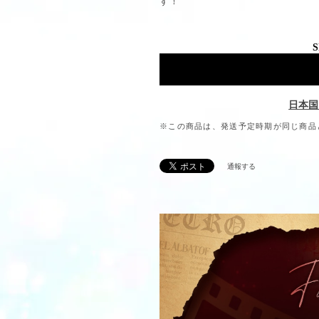
す！
S
日本国
※この商品は、発送予定時期が同じ商品
通報する