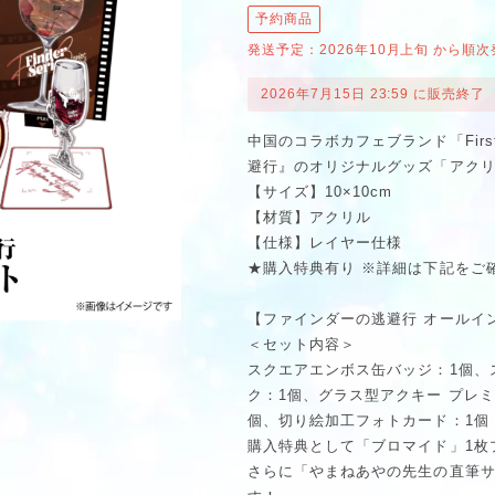
予約商品
発送予定：2026年10月上旬 から順次
2026年7月15日 23:59 に販売終了
中国のコラボカフェブランド「First
避行』のオリジナルグッズ「アクリ
【サイズ】10×10cm
【材質】アクリル
【仕様】レイヤー仕様
★購入特典有り ※詳細は下記をご
【ファインダーの逃避行 オールイ
＜セット内容＞
スクエアエンボス缶バッジ：1個、
ク：1個、グラス型アクキー プレ
個、切り絵加工フォトカード：1個
購入特典として「ブロマイド」1枚
さらに「やまねあやの先生の直筆サ