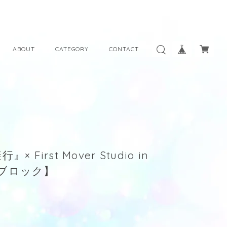
ABOUT
CATEGORY
CONTACT
irst Mover Studio in
ルブロック】