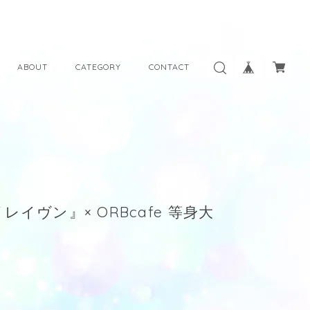
ABOUT
CATEGORY
CONTACT
イヴン』× ORBcafe 等身大