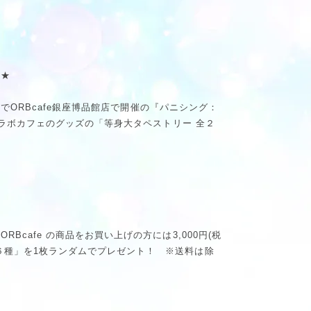
す★
8日までORBcafe銀座博品館店で開催の『パニシング：
のコラボカフェのグッズの「等身大タペストリー 全２
RBcafe の商品をお買い上げの方には3,000円(税
６種」を1枚ランダムでプレゼント！ ※送料は除