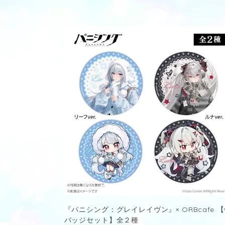
『パニシング：グレイレイヴン』× ORBcafe 
バッジセット】全２種