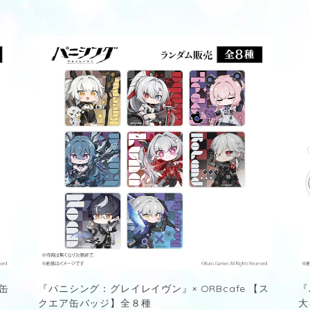
【缶
『パニシング：グレイレイヴン』× ORBcafe 【ス
『
クエア缶バッジ】全８種
大