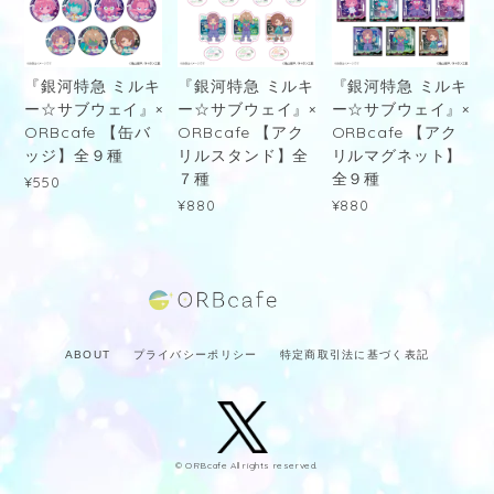
『銀河特急 ミルキ
『銀河特急 ミルキ
『銀河特急 ミルキ
ー☆サブウェイ』×
ー☆サブウェイ』×
ー☆サブウェイ』×
ORBcafe 【缶バ
ORBcafe 【アク
ORBcafe 【アク
ッジ】全９種
リルスタンド】全
リルマグネット】
７種
全９種
¥550
¥880
¥880
ABOUT
プライバシーポリシー
特定商取引法に基づく表記
© ORBcafe All rights reserved.