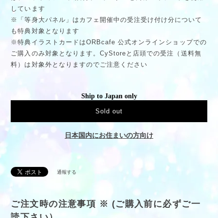
しています
※「等身大パネル」はカフェ開催中の受注受け付け分について
も特典対象となります
※特典イラストカードはORBcafe 公式オンラインショップでの
ご購入のみ対象となります。CyStoreと店頭での受注（送料無
料）は対象外となりますのでご注意ください
Ship to Japan only
Sold out
日本国内にお住まいの方向け
通報する
ご注文時の注意事項 ※ (ご購入前に必ずご一
読下さい）