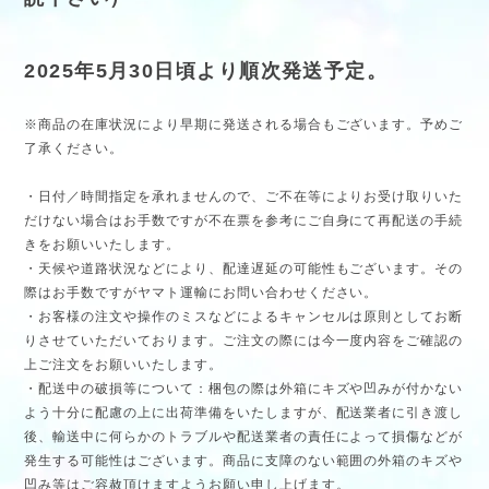
2025年5月30日頃より順次発送予定。
※商品の在庫状況により早期に発送される場合もございます。予めご
了承ください。
・日付／時間指定を承れませんので、ご不在等によりお受け取りいた
だけない場合はお手数ですが不在票を参考にご自身にて再配送の手続
きをお願いいたします。
・天候や道路状況などにより、配達遅延の可能性もございます。その
際はお手数ですがヤマト運輸にお問い合わせください。
・お客様の注文や操作のミスなどによるキャンセルは原則としてお断
りさせていただいております。ご注文の際には今一度内容をご確認の
上ご注文をお願いいたします。
・配送中の破損等について：梱包の際は外箱にキズや凹みが付かない
よう十分に配慮の上に出荷準備をいたしますが、配送業者に引き渡し
後、輸送中に何らかのトラブルや配送業者の責任によって損傷などが
発生する可能性はございます。商品に支障のない範囲の外箱のキズや
凹み等はご容赦頂けますようお願い申し上げます。